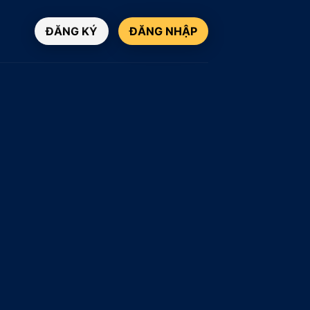
ĐĂNG KÝ
ĐĂNG NHẬP