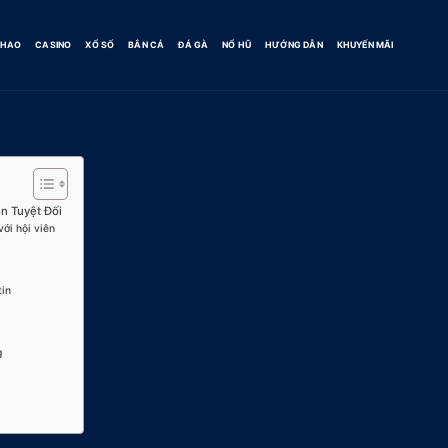
THAO
CASINO
XỔ SỐ
BẮN CÁ
ĐÁ GÀ
NỔ HŨ
HƯỚNG DẪN
KHUYẾN MÃI
n Tuyệt Đối
ới hội viên
tin
g