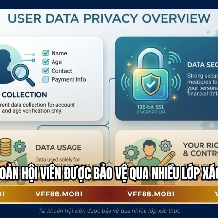
Tài khoản hội viên được bảo vệ qua nhiều lớp xác thực