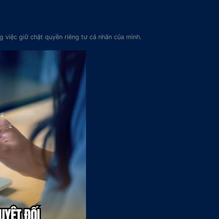
g việc giữ chặt quyền riêng tư cá nhân của mình.