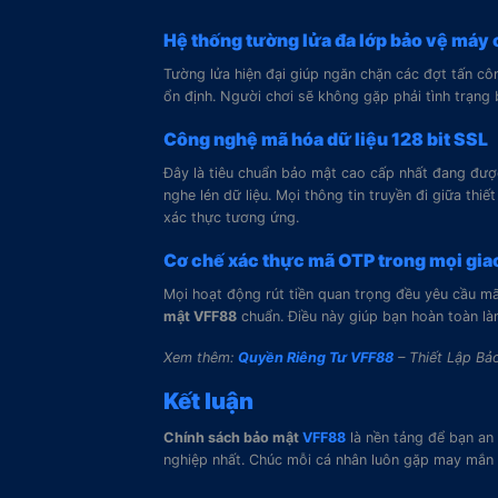
Hệ thống tường lửa đa lớp bảo vệ máy
Tường lửa hiện đại giúp ngăn chặn các đợt tấn cô
ổn định. Người chơi sẽ không gặp phải tình trạng
Công nghệ mã hóa dữ liệu 128 bit SSL
Đây là tiêu chuẩn bảo mật cao cấp nhất đang đượ
nghe lén dữ liệu. Mọi thông tin truyền đi giữa th
xác thực tương ứng.
Cơ chế xác thực mã OTP trong mọi gia
Mọi hoạt động rút tiền quan trọng đều yêu cầu m
mật VFF88
chuẩn. Điều này giúp bạn hoàn toàn làm 
Xem thêm:
Quyền Riêng Tư VFF88
– Thiết Lập Bả
Kết luận
Chính sách bảo mật
VFF88
là nền tảng để bạn an
nghiệp nhất. Chúc mỗi cá nhân luôn gặp may mắn và