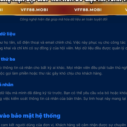
Công nghệ hiện đại giúp mã hóa dữ liệu an toàn tuyệt đối
dữ liệu
hư họ tên, số điện thoại và email chính chủ. Việc này phục vụ cho công tác
 khai và chỉ khi có sự đồng ý của hội viên. Mọi dữ liệu đều được quản lý c
 thứ ba
 thông tin cá nhân cho bất kỳ ai khác. Mọi nhân viên đều phải tuân thủ n
cuộc gọi làm phiền hoặc thư rác gây khó chịu cho khách hàng.
á nhân
 dữ liệu mà mình đã đăng ký từ trước. Bạn có thể yêu cầu xóa bỏ hoặc khó
g việc kiểm soát thông tin cá nhân của bản thân. Sự linh hoạt này mang lạ
vào bảo mật hệ thống
o cam kết người dùng của đơn vị. Khách hàng sẽ cảm nhận được sự chuyên