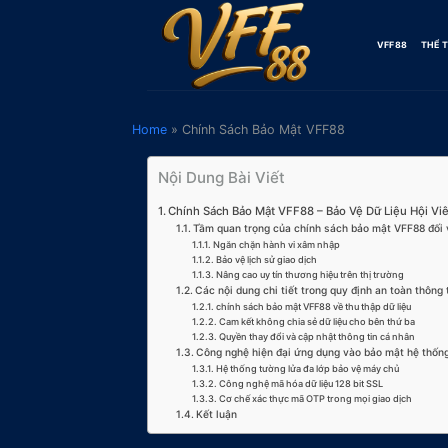
Chuyển
đến
VFF88
THỂ 
nội
dung
Home
»
Chính Sách Bảo Mật VFF88
Nội Dung Bài Viết
Chính Sách Bảo Mật VFF88 – Bảo Vệ Dữ Liệu Hội Viê
Tầm quan trọng của chính sách bảo mật VFF88 đối v
Ngăn chặn hành vi xâm nhập
Bảo vệ lịch sử giao dịch
Nâng cao uy tín thương hiệu trên thị trường
Các nội dung chi tiết trong quy định an toàn thông 
chính sách bảo mật VFF88 về thu thập dữ liệu
Cam kết không chia sẻ dữ liệu cho bên thứ ba
Quyền thay đổi và cập nhật thông tin cá nhân
Công nghệ hiện đại ứng dụng vào bảo mật hệ thốn
Hệ thống tường lửa đa lớp bảo vệ máy chủ
Công nghệ mã hóa dữ liệu 128 bit SSL
Cơ chế xác thực mã OTP trong mọi giao dịch
Kết luận