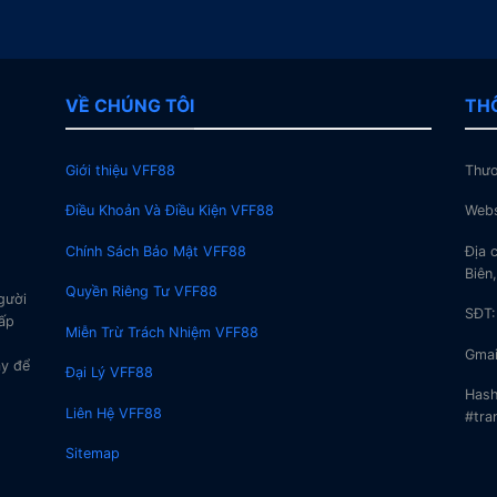
VỀ CHÚNG TÔI
THÔ
Giới thiệu VFF88
Thươ
Điều Khoản Và Điều Kiện VFF88
Webs
Chính Sách Bảo Mật VFF88
Địa 
Biên
Quyền Riêng Tư VFF88
người
SĐT:
hấp
Miễn Trừ Trách Nhiệm VFF88
Gmai
ay để
Đại Lý VFF88
Hash
Liên Hệ VFF88
#tra
Sitemap