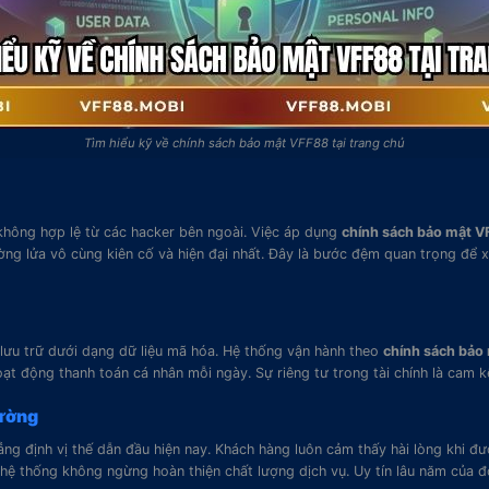
Tìm hiểu kỹ về chính sách bảo mật VFF88 tại trang chủ
không hợp lệ từ các hacker bên ngoài. Việc áp dụng
chính sách bảo mật V
ường lửa vô cùng kiên cố và hiện đại nhất. Đây là bước đệm quan trọng để
 lưu trữ dưới dạng dữ liệu mã hóa. Hệ thống vận hành theo
chính sách bảo
ạt động thanh toán cá nhân mỗi ngày. Sự riêng tư trong tài chính là cam k
rường
ẳng định vị thế dẫn đầu hiện nay. Khách hàng luôn cảm thấy hài lòng khi đ
ể hệ thống không ngừng hoàn thiện chất lượng dịch vụ. Uy tín lâu năm của 