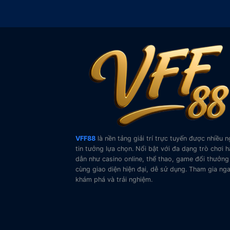
VFF88
là nền tảng giải trí trực tuyến được nhiều 
tin tưởng lựa chọn. Nổi bật với đa dạng trò chơi 
dẫn như casino online, thể thao, game đổi thưởng
cùng giao diện hiện đại, dễ sử dụng. Tham gia ng
khám phá và trải nghiệm.