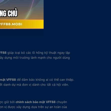
FF88
giúp loại bỏ các lỗ hổng kỹ thuật ngay lập
 xây dựng môi trường lành mạnh cho người dùng
 mật VFF88
để đảm bảo không ai có thể can thiệp.
ết danh dự mà đơn vị dành cho tất cả hội viên.
ược giữ bởi
chính sách bảo mật VFF88
chuyên
đơn vị được xây dựng dựa trên sự an toàn của