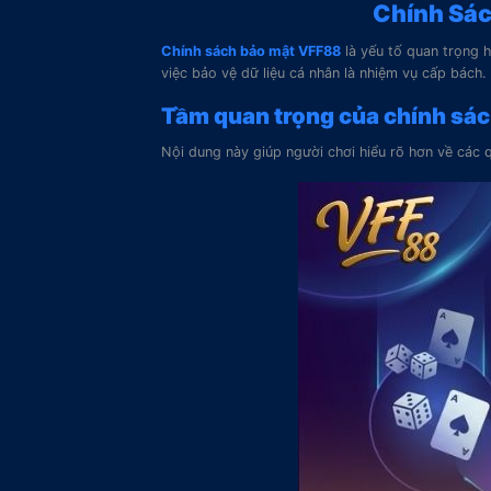
Chính Sác
Chính sách bảo mật VFF88
là yếu tố quan trọng 
việc bảo vệ dữ liệu cá nhân là nhiệm vụ cấp bách.
Tầm quan trọng của chính sác
Nội dung này giúp người chơi hiểu rõ hơn về các qu