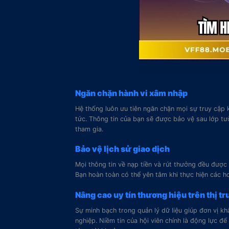
Ngăn chặn hành vi xâm nhập
Hệ thống luôn ưu tiên ngăn chặn mọi sự truy cập 
tức. Thông tin của bạn sẽ được bảo vệ sau lớp t
tham gia.
Bảo vệ lịch sử giao dịch
Mọi thông tin về nạp tiền và rút thưởng đều được
Bạn hoàn toàn có thể yên tâm khi thực hiện các ho
Nâng cao uy tín thương hiệu trên thị t
Sự minh bạch trong quản lý dữ liệu giúp đơn vị kh
nghiệp. Niềm tin của hội viên chính là động lực đ