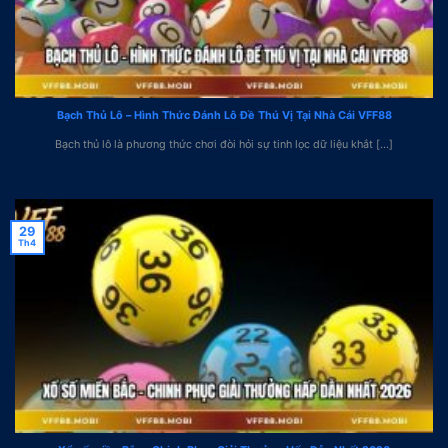
Bạch Thủ Lô – Hình Thức Đánh Lô Đề Thú Vị Tại Nhà Cái VFF88
Bạch thủ lô là phương thức chơi đòi hỏi sự tinh lọc dữ liệu khắt [...]
29
Th4