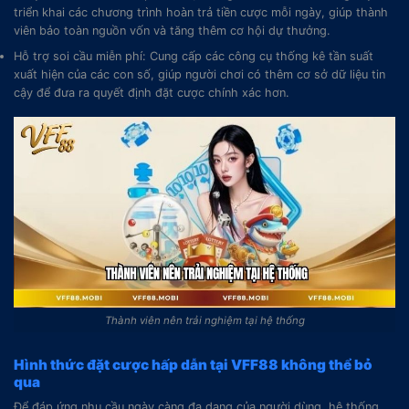
triển khai các chương trình hoàn trả tiền cược mỗi ngày, giúp thành
viên bảo toàn nguồn vốn và tăng thêm cơ hội dự thưởng.
Hỗ trợ soi cầu miễn phí: Cung cấp các công cụ thống kê tần suất
xuất hiện của các con số, giúp người chơi có thêm cơ sở dữ liệu tin
cậy để đưa ra quyết định đặt cược chính xác hơn.
Thành viên nên trải nghiệm tại hệ thống
Hình thức đặt cược hấp dẫn tại VFF88 không thể bỏ
qua
Để đáp ứng nhu cầu ngày càng đa dạng của người dùng, hệ thống