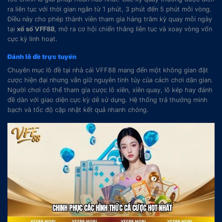
ra liên tục với thời gian ngắn từ 1 phút, 3 phút đến 5 phút mỗi vòng.
Điều này cho phép thành viên tham gia hàng trăm kỳ quay mỗi ngày
tại
xổ số VFF88
, mở ra cơ hội chiến thắng liên tục và xoay vòng vốn
cực kỳ linh hoạt.
Đánh lô đề trực tuyến
Chuyên mục lô đề tại nhà cái VFF88 mang đến một không gian đặt
cược hiện đại nhưng vẫn giữ nguyên tinh túy của cách chơi dân gian.
Người chơi có thể tham gia cược lô xiên, xiên quay, lô kép hay đánh
đề dàn với giao diện cực kỳ dễ sử dụng. Hệ thống trả thưởng minh
bạch và tốc độ cập nhật kết quả nhanh chóng.