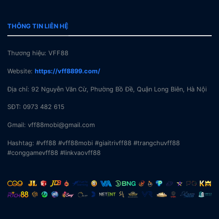
THÔNG TIN LIÊN HỆ
Thương hiệu: VFF88
Website:
https://vff8899.com/
Địa chỉ: 92 Nguyễn Văn Cừ, Phường Bồ Đề, Quận Long Biên, Hà Nội
SĐT: 0973 482 615
Gmail:
vff88mobi@gmail.com
Hashtag: #vff88 #vff88mobi #giaitrivff88 #trangchuvff88
#conggamevff88 #linkvaovff88