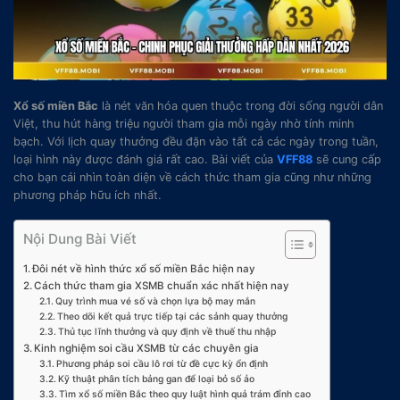
Xổ số miền Bắc
là nét văn hóa quen thuộc trong đời sống người dân
Việt, thu hút hàng triệu người tham gia mỗi ngày nhờ tính minh
bạch. Với lịch quay thưởng đều đặn vào tất cả các ngày trong tuần,
loại hình này được đánh giá rất cao. Bài viết của
VFF88
sẽ cung cấp
cho bạn cái nhìn toàn diện về cách thức tham gia cũng như những
phương pháp hữu ích nhất.
Nội Dung Bài Viết
Đôi nét về hình thức xổ số miền Bắc hiện nay
Cách thức tham gia XSMB chuẩn xác nhất hiện nay
Quy trình mua vé số và chọn lựa bộ may mắn
Theo dõi kết quả trực tiếp tại các sảnh quay thưởng
Thủ tục lĩnh thưởng và quy định về thuế thu nhập
Kinh nghiệm soi cầu XSMB từ các chuyên gia
Phương pháp soi cầu lô rơi từ đề cực kỳ ổn định
Kỹ thuật phân tích bảng gan để loại bỏ số ảo
Tìm xổ số miền Bắc theo quy luật hình quả trám đỉnh cao