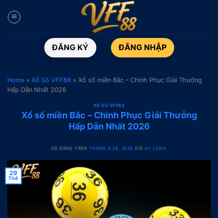
Chuyển
đến
nội
dung
ĐĂNG KÝ
ĐĂNG NHẬP
Home
»
Xổ Số VFF88
»
Xổ số miền Bắc – Chinh Phục Giải Thưởng
Hấp Dẫn Nhất 2026
XỔ SỐ VFF88
Xổ số miền Bắc – Chinh Phục Giải Thưởng
Hấp Dẫn Nhất 2026
ĐÃ ĐĂNG TRÊN
THÁNG 4 29, 2026
BỞI
UY LONG
29
Th4