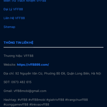
Miễn Trừ Trách Nhiệm VFF88
Đại Lý VFF88
Liên Hệ VFF88
Sitemap
THÔNG TIN LIÊN HỆ
Thương hiệu: VFF88
Website:
https://vff8899.com/
Địa chỉ: 92 Nguyễn Văn Cừ, Phường Bồ Đề, Quận Long Biên, Hà Nội
SĐT: 0973 482 615
Gmail:
vff88mobi@gmail.com
Hashtag: #vff88 #vff88mobi #giaitrivff88 #trangchuvff88
#conggamevff88 #linkvaovff88