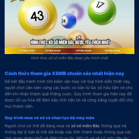
Hình thức xổ số miền Bắc được yêu thích nhất
Cách thức tham gia XSMB chuẩn xác nhất hiện nay
Để bắt đầu hành trình tìm kiếm vận may với loại hình kiến thiết này,
người chơi cần nắm vững các bước cơ bản từ lúc sở hữu tấm vé cho
đến khi nhận thành quả thắng cược. Quy trình tham gia hiện nay đã
được tối ưu hóa để đảm bảo tính tiện lợi và công bằng tuyệt đối cho
mọi thành viên.
Quy trình mua vé số và chọn lựa bộ may mắn
Người chơi có thể dễ dàng mua vé
xổ số miền Bắc
thông qua hệ
thống đại lý bán lẻ trải dài khắp các tỉnh thành hoặc thông qua các
ứng dụng phân phối vé điện tử uy tín. Mỗi tờ vé sẽ có một dãy dự