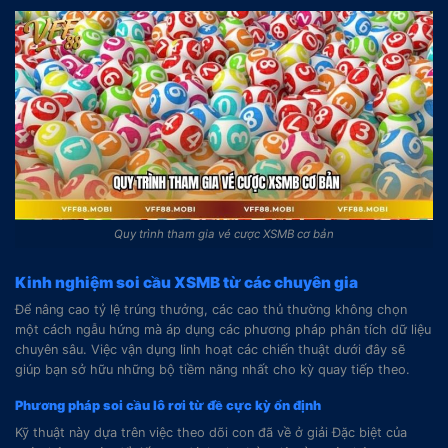
Quy trình tham gia vé cược XSMB cơ bản
Kinh nghiệm soi cầu XSMB từ các chuyên gia
Để nâng cao tỷ lệ trúng thưởng, các cao thủ thường không chọn
một cách ngẫu hứng mà áp dụng các phương pháp phân tích dữ liệu
chuyên sâu. Việc vận dụng linh hoạt các chiến thuật dưới đây sẽ
giúp bạn sở hữu những bộ tiềm năng nhất cho kỳ quay tiếp theo.
Phương pháp soi cầu lô rơi từ đề cực kỳ ổn định
Kỹ thuật này dựa trên việc theo dõi con đã về ở giải Đặc biệt của