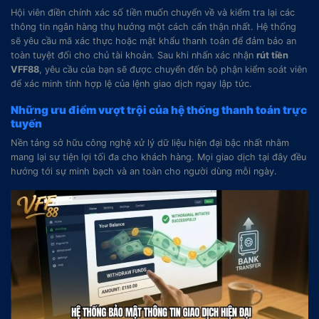
Hội viên điền chính xác số tiền muốn chuyển về và kiểm tra lại các
thông tin ngân hàng thụ hưởng một cách cẩn thận nhất. Hệ thống
sẽ yêu cầu mã xác thực hoặc mật khẩu thanh toán để đảm bảo an
toàn tuyệt đối cho chủ tài khoản. Sau khi nhấn xác nhận
rút tiền
VFF88
, yêu cầu của bạn sẽ được chuyển đến bộ phận kiểm soát viên
để xác minh tính hợp lệ của lệnh giao dịch ngay lập tức.
Những ưu điểm vượt trội của hệ thống thanh toán trực
tuyến
Nền tảng sở hữu công nghệ xử lý dữ liệu hiện đại bậc nhất nhằm
mang lại sự tiện lợi tối đa cho khách hàng. Mọi giao dịch tại đây đều
hướng tới sự minh bạch và an toàn cho người dùng mỗi ngày.