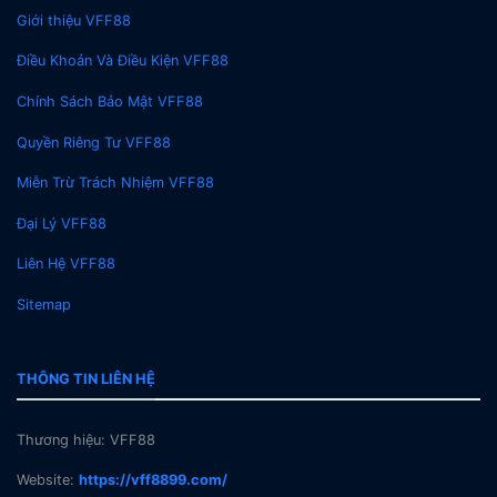
Giới thiệu VFF88
Điều Khoản Và Điều Kiện VFF88
Chính Sách Bảo Mật VFF88
Quyền Riêng Tư VFF88
Miễn Trừ Trách Nhiệm VFF88
Đại Lý VFF88
Liên Hệ VFF88
Sitemap
THÔNG TIN LIÊN HỆ
Thương hiệu: VFF88
Website:
https://vff8899.com/