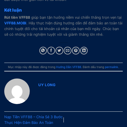
Kết luận
Rút tiền VFF88
giúp bạn tận hưởng niềm vui chiến thắng trọn vẹn tại
VFF88.MOBI
. Hãy thực hiện đúng hướng dẫn để đảm bảo an toàn tài
chính tuyệt đối cho tài khoản cá nhân của bạn mỗi ngày. Chúc bạn
sẽ có những trải nghiệm tuyệt vời và giành thắng lớn nhé.
Mục nhập này đã được đăng trong
Hướng Dẫn VFF88
. Đánh dấu trang
permalink
.
UY LONG
Nạp Tiền VFF88 – Chia Sẻ 3 Bước
Thực Hiện Đảm Bảo An Toàn