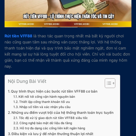
Rút tiền VFF88
là thao tác quan trọng nhất mà bất kỳ người chơi
nào cũng quan tâm sau những ván cược thắng lợi. Với hệ thống
thanh toán hiện đại và quy trình bảo mật nghiêm ngặt, đơn vị cam
kết mang lại sự hài lòng tuyệt đối cho hội viên. Chỉ với vài bước đơn
giản, bạn có thể nhận về thành quả xứng đáng của mình ngay hôm
nay.
Nội Dung Bài Viết
Quy trình thực hiện các bước rút tiền VFF88 cơ bản
Kết nối tới cổng vận hành nguyên bản
Thiết lập cổng thanh khoản tối ưu
Nhập số tiền và xác nhận yêu cầu
Những ưu điểm vượt trội của hệ thống thanh toán trực tuyến
Tốc độ xử lý giao dịch rút tiền VFF88 siêu tốc
Công nghệ bảo mật dữ liệu đa tầng
Hỗ trợ đa dạng các cổng liên kết ngân hàng
Điều kiện và lưu ý để nhận thưởng thuận lợi nhất