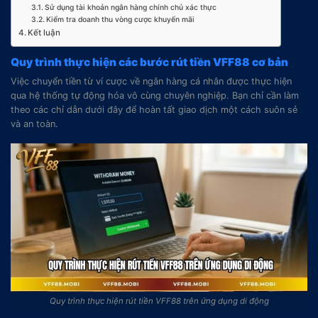
Sử dụng tài khoản ngân hàng chính chủ xác thực
Kiểm tra doanh thu vòng cược khuyến mãi
Kết luận
Quy trình thực hiện các bước rút tiền VFF88 cơ bản
Việc chuyển tiền từ ví cược về ngân hàng cá nhân được thực hiện
qua hệ thống tự động hóa vô cùng chuyên nghiệp. Bạn chỉ cần làm
theo các chỉ dẫn dưới đây để hoàn tất giao dịch một cách suôn sẻ
và an toàn.
Quy trình thực hiện rút tiền VFF88 trên ứng dụng di động