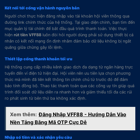
Kết nối tới cổng vận hành nguyên bản
Người chơi thực hiện đăng nhập vào tài khoản hội viên thông qua
đường link chính thức của hệ thống. Tại giao diện chính, bạn tìm đến
mục quản lý tài chính để bắt đầu quá trình thanh toán. Việc thực
hiện
rút tiền VFF88
luôn đòi hỏi người dùng phải sử dụng thiết bị cá
nhân có kết nối mạng ổn định nhằm đảm bảo dữ liệu không bị ngắt
quãng giữa chừng gây lỗi lệnh.
Thiết lập cổng thanh khoản tối ưu
Hệ thống cung cấp nhiều kênh giao dịch đa dạng từ ngân hàng trực
tuyến đến ví điện tử hiện đại. Hội viên nên ưu tiên lựa chọn phương
thức mà mình đã liên kết thông tin chính chủ từ trước đó để đảm
bảo tính đồng bộ. Thao tác thanh toán qua các cổng uy tín giúp quá
trình đối soát dữ liệu diễn ra nhanh hơn và giảm thiểu tối đa các rủi
ro phát sinh từ bên thứ ba không xác định.
Xem thêm:
Đăng Nhập VFF88 - Hướng Dẫn Vào
Nền Tảng Bằng Mã OTP Cực Dễ
Nhập số tiền và xác nhận yêu cầu