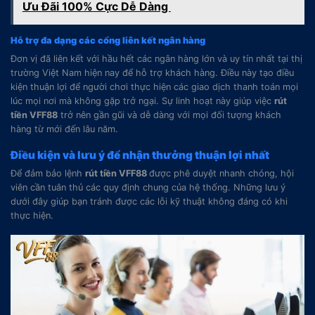
Ưu Đãi 100% Cực Dễ Dàng
Hỗ trợ đa dạng các cổng liên kết ngân hàng
Đơn vị đã liên kết với hầu hết các ngân hàng lớn và uy tín nhất tại thị
trường Việt Nam hiện nay để hỗ trợ khách hàng. Điều này tạo điều
kiện thuận lợi để người chơi thực hiện các giao dịch thanh toán mọi
lúc mọi nơi mà không gặp trở ngại. Sự linh hoạt này giúp việc
rút
tiền VFF88
trở nên gần gũi và dễ dàng với mọi đối tượng khách
hàng từ mới đến lâu năm.
Điều kiện và lưu ý để nhận thưởng thuận lợi nhất
Để đảm bảo lệnh
rút tiền VFF88
được phê duyệt nhanh chóng, hội
viên cần tuân thủ các quy định chung của hệ thống. Những lưu ý
dưới đây giúp bạn tránh được các lỗi kỹ thuật không đáng có khi
thực hiện.