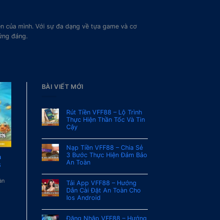
bén của mình. Với sự đa dạng về tựa game và cơ
ứng đáng.
BÀI VIẾT MỚI
Rút Tiền VFF88 – Lộ Trình
Thực Hiện Thần Tốc Và Tin
Cậy
Nạp Tiền VFF88 – Chia Sẻ
3 Bước Thực Hiện Đảm Bảo
n
An Toàn
6
àn
Tải App VFF88 – Hướng
Dẫn Cài Đặt An Toàn Cho
Ios Android
Đăng Nhập VFF88 – Hướng