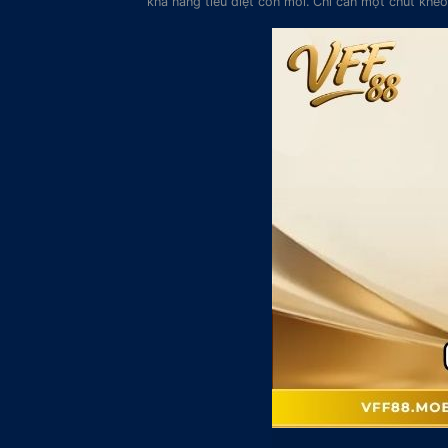
khả năng tiêu diệt con mồi. Chỉ cần một chút khéo