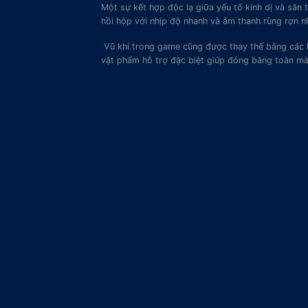
Một sự kết hợp độc lạ giữa yếu tố kinh dị và săn t
hồi hộp với nhịp độ nhanh và âm thanh rùng rợn n
Vũ khí trong game cũng được thay thế bằng các l
vật phẩm hỗ trợ đặc biệt giúp đóng băng toàn mà