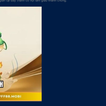
giãn tại đây thành cơ hội làm giàu nhanh chóng.