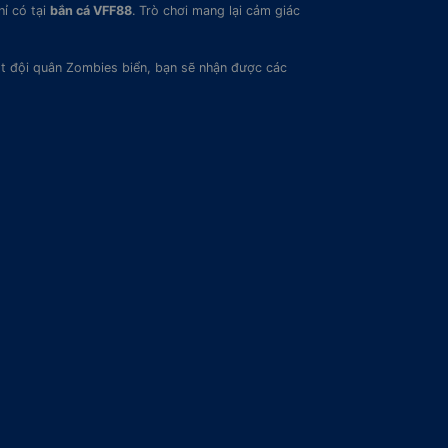
hỉ có tại
bắn cá VFF88
. Trò chơi mang lại cảm giác
ột đội quân Zombies biển, bạn sẽ nhận được các