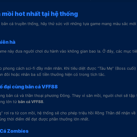
 mồi hot nhất tại hệ thống
bắn cá truyền thống, hãy thử sức với những tựa game mang màu sắc mới 
hiên hà
me này đưa người chơi du hành vào không gian bao la. Ở đây, các mục tiêu
eo phong cách sci-fi đầy mãn nhãn. Khi tiêu diệt được “Tàu Mẹ” (Boss cuối)
n đôi hoặc nhân ba số tiền thưởng hiện có trong tích tắc.
cổ đại cùng bắn cá VFF88
dòng bắn cá và thần thoại phương Đông. Thay vì săn mồi, người chơi sẽ tập
ng lớn từ
bắn cá VFF88
.
g” rơi ra từ con mồi, hệ thống sẽ cho phép triệu hồi Rồng Thần để nhận về
đúng thời điểm để đạt được phần thưởng lớn nhất.
n Cá Zombies