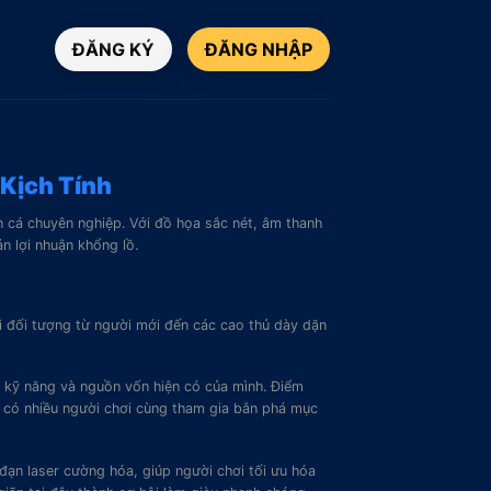
ĐĂNG KÝ
ĐĂNG NHẬP
Kịch Tính
n cá chuyên nghiệp. Với đồ họa sắc nét, âm thanh
n lợi nhuận khổng lồ.
ọi đối tượng từ người mới đến các cao thủ dày dặn
i kỹ năng và nguồn vốn hiện có của mình. Điểm
i có nhiều người chơi cùng tham gia bắn phá mục
đạn laser cường hóa, giúp người chơi tối ưu hóa