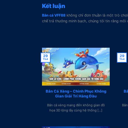
Kết luận
Bắn cá VFF88
không chỉ đơn thuần là một trò chơi
chế trả thưởng minh bạch, chúng tôi tin rằng mỗi
29
29
Th4
Th4
Bắn Cá Xèng – Chinh Phục Không
Bắ
Gian Giải Trí Hàng Đầu
Bắn cá xèng mang đến không gian đồ
Bắn
họa 3D lộng lẫy cùng hệ thống [...]