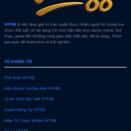
VFF88
là nền tảng giải trí trực tuyến được nhiều người tin tưởng lựa
chọn. Nổi bật với đa dạng trò chơi hấp dẫn như casino online, thể
thao, game đổi thưởng cùng giao diện hiện đại, dễ sử dụng. Tham
gia ngay để khám phá và trải nghiệm.
VỀ CHÚNG TÔI
Giới thiệu VFF88
Điều Khoản Và Điều Kiện VFF88
Chính Sách Bảo Mật VFF88
Quyền Riêng Tư VFF88
Miễn Trừ Trách Nhiệm VFF88