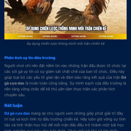
Áp dụng chiến lược thông minh mỗi trận chiến kê
Phân tích uy tín đấu trường
Người chơi chỉ nên đặt niềm tin vào những trận đấu được tổ chức tại
các sới gà uy tín có sự giám sát chặt chẽ của ban tổ chức. Điều này
giúp loại bỏ các yếu tố gian lận và đảm bảo rằng kết quả của trận
Đá
gà cựa dao
là hoàn toàn công bằng. Sự minh bạch của đấu trường là
nền tảng vững chắc để kê thủ yên tâm thực hiện các phân tích
chuyên sâu.
Kết luận
Đá gà cựa dao
mang lại cho người xem những giây phút giải trí đầy
trí tuệ và kịch tính từ đấu trường chiến kê. Hãy luôn giữ vững sự tỉnh
táo và tinh thần học hỏi để mỗi trận đấu đều trở thành một bài học
kinh nghiệm quý báu cho bản thân. Chúc mỗi kê thủ sẽ tìm thấy