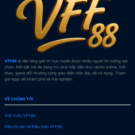
VFF88
là nền tảng giải trí trực tuyến được nhiều người tin tưởng lựa
chọn. Nổi bật với đa dạng trò chơi hấp dẫn như casino online, thể
thao, game đổi thưởng cùng giao diện hiện đại, dễ sử dụng. Tham
gia ngay để khám phá và trải nghiệm.
VỀ CHÚNG TÔI
Giới thiệu VFF88
Điều Khoản Và Điều Kiện VFF88