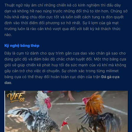
Thuật ngữ này ám chỉ những chiến kê có kinh nghiệm thi đấu dày
dạn và không hề nao núng trước những đối thủ to lớn hơn. Chúng sở
hữu khả năng chịu đòn cực tốt và luôn biết cách tung ra đòn quyết
định vào thời điểm đối phương sơ hở nhất. Sự lì lợm của gà mạt
trường luôn là rào cản khó vượt qua đối với bất kỳ kẻ thách thức
nào.
Kỹ nghệ băng thép
Đây là cụm từ dành cho quy trình gắn cựa dao vào chân gà sao cho
đúng góc độ và đảm bảo độ chắc chắn tuyệt đối. Một thợ băng cựa
giỏi sẽ giúp chiến kê phát huy tối đa sức mạnh của vũ khí mà không
gây cản trở cho việc di chuyển. Sự chính xác trong từng milimet
băng cựa có thể thay đổi hoàn toàn cục diện của trận
Đá gà cựa
dao
.