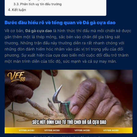
Phân tích uy tín đấu trường
Kết luận
Bước đầu hiểu rõ về tổng quan về Đá gà cựa dao
Về cơ bản,
Đá gà cựa dao
là hình thức thi đấu mà mỗi chiến kê được
gắn thêm một lá thép mỏng, sắc bén vào chân để gia tăng sát
thương. Những trận đấu này thường diễn ra rất nhanh chóng với
những đòn đánh hiểm hóc nhắm vào các vị trí trọng yếu của đối
phương. Sự xuất hiện của cựa dao biến mỗi cuộc đối đầu trở thành
một màn trình diễn của tốc độ, sức mạnh và cả sự may mắn.