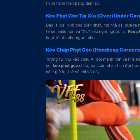
thịnh hành trên bảng điện tử.
Kèo Phạt Góc Tài Xỉu (Over/Under Cor
Đây là loại hình phổ biến nhất, nơi nhà cái đưa r
tế sẽ nhiều hơn và “Xỉu” nếu nghĩ ngược lại.
Kèo p
hoạt tối đa cho người chơi.
Kèo Chấp Phạt Góc (Handicap Corners
Tương tự như kèo châu Á, đội mạnh hơn về khả nă
soi
kèo phạt góc
chấp, bạn cần phân tích đội bóng
nắm giữ lợi thế về chỉ số này.