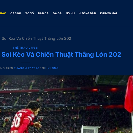
THAO
CASINO
XỔ SỐ
BẮN CÁ
ĐÁ GÀ
NỔ HŨ
HƯỚNG DẪN
KHUYẾN MÃI
t Soi Kèo Và Chiến Thuật Thắng Lớn 202
THỂ THAO VFF88
t Soi Kèo Và Chiến Thuật Thắng Lớn 202
ĂNG TRÊN
THÁNG 4 27, 2026
BỞI
UY LONG