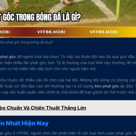
Kèo phạt góc trong bóng đá là gì?
phạt góc
để người chơi lựa chọn. Từ việc dự đoán đội nào đá quả góc đầu
ực hiện nhiều lần phạt góc hơn. Tỷ lệ thưởng của loại hình này thường rất h
một cơ hội kiếm tiền đầy kịch tính cho người hâm mộ.
phụ thuộc rất nhiều vào lối chơi của hai đội. Những đội bóng có phong các
độ hoặc có tiền đạo cao lớn thường tạo ra số lượng
kèo phạt góc
áp đảo. 
của các huấn luyện viên chính là chìa khóa để bạn giành lợi thế trước nhà c
 Kèo Chuẩn Và Chiến Thuật Thắng Lớn
ến Nhất Hiện Nay
hạt góc ở VFF88, người chơi cần phân biệt rõ các loại hình cược phạt góc 