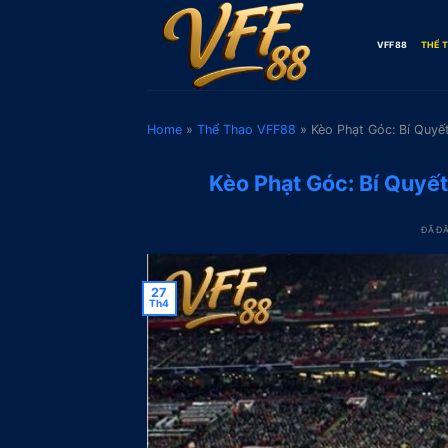
Chuyển
đến
VFF88
THỂ 
nội
dung
Home
»
Thể Thao VFF88
»
Kèo Phạt Góc: Bí Quyế
Kèo Phạt Góc: Bí Quyế
ĐÃ Đ
27
Th4