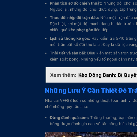
Phân tích sơ đồ chiến thuật:
Những đội chơi sơ
Ngược lại, những đội chơi thực dụng, tập trung
Theo dõi nhịp độ trận đấu:
Nếu một trận đấu có 
Đặc biệt, khi một đội mạnh đang bị dẫn trước, 
nhiều quả
kèo phạt góc
liên tiếp.
Lịch sử thống kê góc:
Hãy kiểm tra 5-10 trận g
mỗi trận bất kể đối thủ là ai. Đây là dữ liệu và
Thời tiết và sân bãi:
Điều kiện mặt sân trơn trư
kiểm soát bóng. Những yếu tố ngoại cảnh này 
Xem thêm:
Kèo Đồng Banh: Bí Quyế
Những Lưu Ý Cần Thiết Để Tr
Nhà cái VFF88 luôn có những thuật toán tinh vi đ
nhớ những quy tắc sau:
Đừng đánh quá sớm:
Thông thường, bạn nên qua
bóng được đánh giá cao về tấn công biên lại gặ