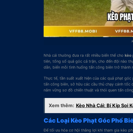
Nhà cái thường đưa ra rất nhiều biến thể cho
kèo 
tiên, tổng số quả góc cả trận, cho đến đội nào th
dẫn, biến mỗi tình huống tấn công biên trở thành 
Thực tế, tần suất xuất hiện của các quả phạt góc 
tấn công biên, sở hữu các cầu thủ chạy cánh tốc 
nắm vững sơ đồ chiến thuật và thói quen tấn công 
Xem thêm:
Kèo Nhà Cái: Bí Kíp Soi
Các Loại Kèo Phạt Góc Phổ Bi
Để tối ưu hóa cơ hội thắng lợi khi tham gia kèo p