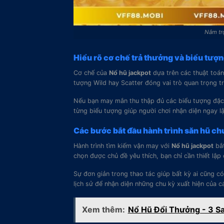
Nắm tr
Hiểu rõ cơ chế trả thưởng và biểu tượn
Cơ chế của
Nổ hũ jackpot
dựa trên các thuật toán
tượng Wild hay Scatter đóng vai trò quan trọng t
Nếu bạn may mắn thu thập đủ các biểu tượng đặc bi
từng biểu tượng giúp người chơi nhận diện ngay l
Các bước bắt đầu hành trình săn hũ c
Hành trình tìm kiếm vận may với
Nổ hũ jackpot
bắt
chọn được chủ đề yêu thích, bạn chỉ cần thiết lậ
Sự đơn giản trong thao tác giúp bất kỳ ai cũng có
lịch sử để nhận diện những chu kỳ xuất hiện của cá
Xem thêm:
Nổ Hũ Đổi Thưởng - 3 S