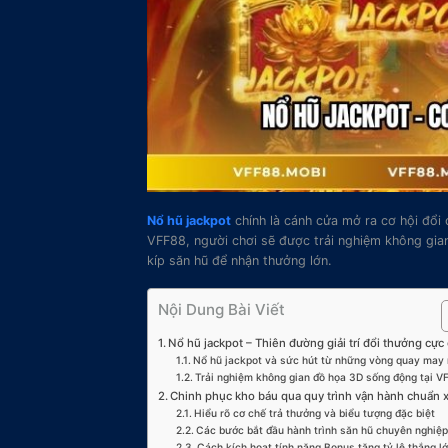
Nổ hũ jackpot
chính là cánh cửa mở ra cơ hội đổi
VFF88, người chơi sẽ được trải nghiệm không gian 
kíp săn hũ để nhận thưởng lớn.
Nội Dung Bài Viết
Nổ hũ jackpot – Thiên đường giải trí đổi thưởng cực
Nổ hũ jackpot và sức hút từ những vòng quay may
Trải nghiệm không gian đồ họa 3D sống động tại V
Chinh phục kho báu qua quy trình vận hành chuẩn 
Hiểu rõ cơ chế trả thưởng và biểu tượng đặc biệt
Các bước bắt đầu hành trình săn hũ chuyên nghiệ
Cách kích hoạt tính năng Bonus tăng tỷ lệ thắng l