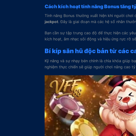
Cách kích hoạt tính năng Bonus tăng tỷ
Tính năng Bonus thường xuất hiện khi người chơi 
jackpot
. Đây là giai đoạn mà các hệ số nhân thưở
Bạn cần sự tập trung cao độ để thực hiện các yêu
kích hoạt, âm nhạc sôi động và hiệu ứng rực rỡ sẽ
Bí kíp săn hũ độc bản từ các c
Kỹ năng và sự nhạy bén chính là chìa khóa giúp bạ
nghiệm thực chiến sẽ giúp người chơi nâng cao tỷ 