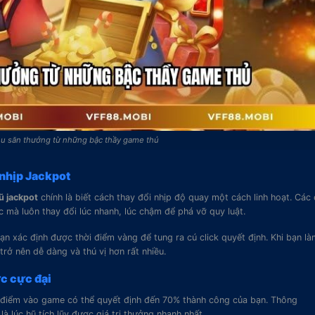
êu săn thưởng từ những bậc thầy game thủ
 nhịp Jackpot
ũ jackpot
chính là biết cách thay đổi nhịp độ quay một cách linh hoạt. Các
 mà luôn thay đổi lúc nhanh, lúc chậm để phá vỡ quy luật.
ạn xác định được thời điểm vàng để tung ra cú click quyết định. Khi bạn là
rở nên dễ dàng và thú vị hơn rất nhiều.
c cực đại
i điểm vào game có thể quyết định đến 70% thành công của bạn. Thông
là lúc hũ tích lũy được giá trị thưởng nhanh nhất.