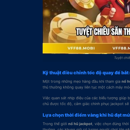
Tuyệt chi
Kỹ thuật điều chỉnh tốc độ quay để bắt
Một trong những mẹo hàng đầu khi tham gia
nổ h
thủ thường không quay liên tục một cách máy móc
Việc quan sát nhịp điệu của các biểu tượng giúp b
chủ được tốc độ, cảm giác chinh phục jackpot sẽ t
Lựa chọn thời điểm vàng khi hũ đạt mứ
Trong thế giới
nổ hũ jackpot
, việc chọn đúng thờ
thường, các khung giờ có lượng người chơi lớn sẽ 