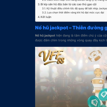
Bí kíp săn hũ độc bản từ các cao thủ gạo cội
Kỹ thuật điều chỉnh tốc độ quay để bắt nhịp Jackpo
Lựa chọn thời điểm vàng khi hũ đạt mức cực đại
Kết luận
Nổ hũ jackpot – Thiên đường g
Nổ hũ jackpot
hiện đang là tâm điểm chú ý của cộ
được đắm chìm trong những vòng quay đầy kịch tí