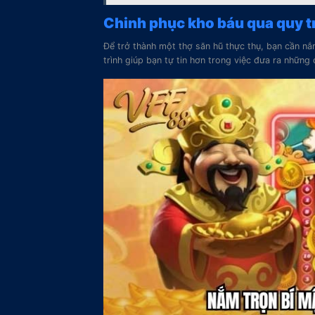
Chinh phục kho báu qua quy t
Để trở thành một thợ săn hũ thực thụ, bạn cần nắ
trình giúp bạn tự tin hơn trong việc đưa ra những