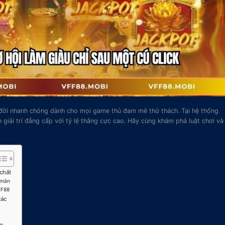
 đời nhanh chóng dành cho mọi game thủ đam mê thử thách. Tại hệ thống
giải trí đẳng cấp với tỷ lệ thắng cực cao. Hãy cùng khám phá luật chơi và 
 chất
 mắn
FF88
xác
p
ớn