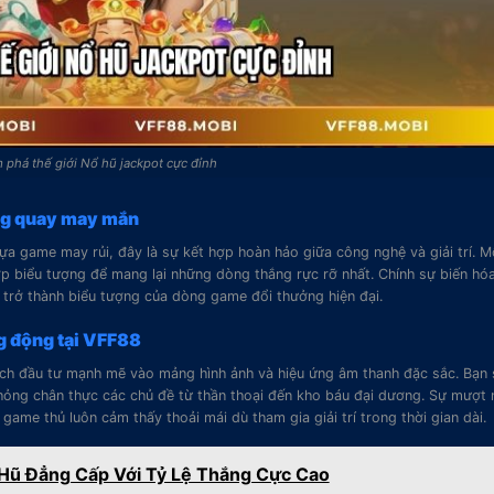
 phá thế giới Nổ hũ jackpot cực đỉnh
òng quay may mắn
ựa game may rủi, đây là sự kết hợp hoàn hảo giữa công nghệ và giải trí. M
hợp biểu tượng để mang lại những dòng thắng rực rỡ nhất. Chính sự biến hó
trở thành biểu tượng của dòng game đổi thưởng hiện đại.
g động tại VFF88
ch đầu tư mạnh mẽ vào mảng hình ảnh và hiệu ứng âm thanh đặc sắc. Bạn 
hỏng chân thực các chủ đề từ thần thoại đến kho báu đại dương. Sự mượt
 game thủ luôn cảm thấy thoải mái dù tham gia giải trí trong thời gian dài.
 Hũ Đẳng Cấp Với Tỷ Lệ Thắng Cực Cao