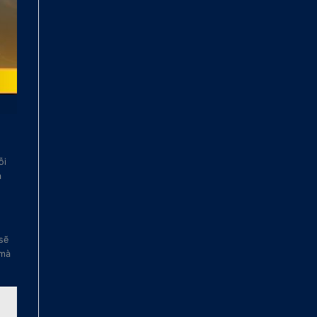
ỗi
a
sẽ
 mà