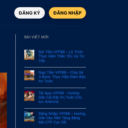
ĐĂNG KÝ
ĐĂNG NHẬP
BÀI VIẾT MỚI
Rút Tiền VFF88 – Lộ Trình
Thực Hiện Thần Tốc Và Tin
Cậy
Nạp Tiền VFF88 – Chia Sẻ
3 Bước Thực Hiện Đảm Bảo
An Toàn
Tải App VFF88 – Hướng
Dẫn Cài Đặt An Toàn Cho
Ios Android
Đăng Nhập VFF88 – Hướng
Dẫn Vào Nền Tảng Bằng
Mã OTP Cực Dễ