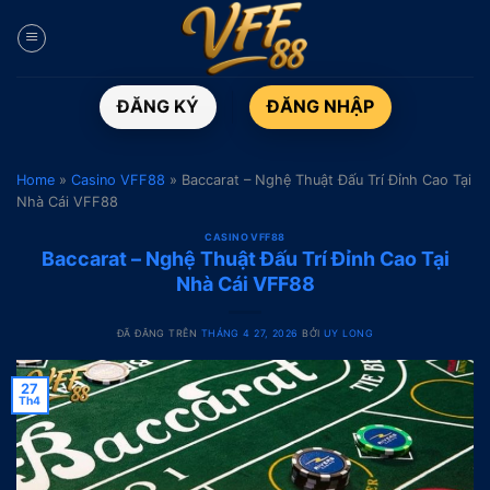
Chuyển
đến
nội
dung
ĐĂNG KÝ
ĐĂNG NHẬP
Home
»
Casino VFF88
»
Baccarat – Nghệ Thuật Đấu Trí Đỉnh Cao Tại
Nhà Cái VFF88
CASINO VFF88
Baccarat – Nghệ Thuật Đấu Trí Đỉnh Cao Tại
Nhà Cái VFF88
ĐÃ ĐĂNG TRÊN
THÁNG 4 27, 2026
BỞI
UY LONG
27
Th4