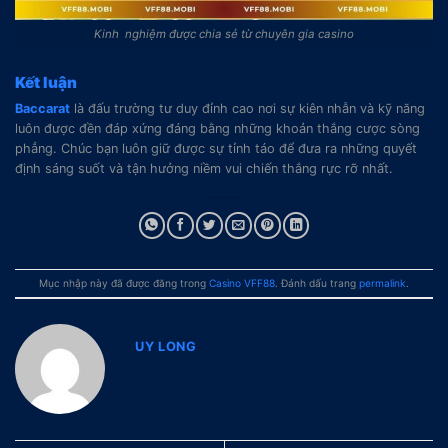
Kinh nghiệm được chia sẻ từ chuyên gia casino
Kết luận
Baccarat
là đấu trường tư duy đỉnh cao nơi sự kiên nhẫn và kỹ năng
luôn được đền đáp xứng đáng bằng những khoản thắng cược sòng
phẳng. Chúc bạn luôn giữ được sự tỉnh táo để đưa ra những quyết
định sáng suốt và tận hưởng niềm vui chiến thắng rực rỡ nhất.
Mục nhập này đã được đăng trong
Casino VFF88
. Đánh dấu trang
permalink
.
UY LONG