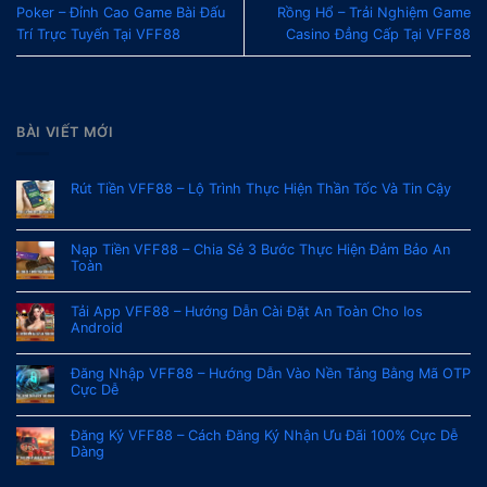
Poker – Đỉnh Cao Game Bài Đấu
Rồng Hổ – Trải Nghiệm Game
Trí Trực Tuyến Tại VFF88
Casino Đẳng Cấp Tại VFF88
BÀI VIẾT MỚI
Rút Tiền VFF88 – Lộ Trình Thực Hiện Thần Tốc Và Tin Cậy
Nạp Tiền VFF88 – Chia Sẻ 3 Bước Thực Hiện Đảm Bảo An
Toàn
Tải App VFF88 – Hướng Dẫn Cài Đặt An Toàn Cho Ios
Android
Đăng Nhập VFF88 – Hướng Dẫn Vào Nền Tảng Bằng Mã OTP
Cực Dễ
Đăng Ký VFF88 – Cách Đăng Ký Nhận Ưu Đãi 100% Cực Dễ
Dàng