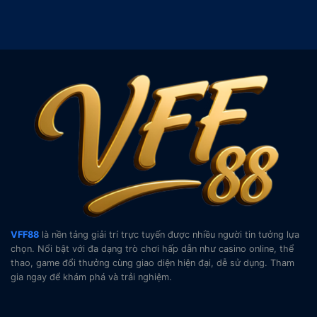
VFF88
là nền tảng giải trí trực tuyến được nhiều người tin tưởng lựa
chọn. Nổi bật với đa dạng trò chơi hấp dẫn như casino online, thể
thao, game đổi thưởng cùng giao diện hiện đại, dễ sử dụng. Tham
gia ngay để khám phá và trải nghiệm.