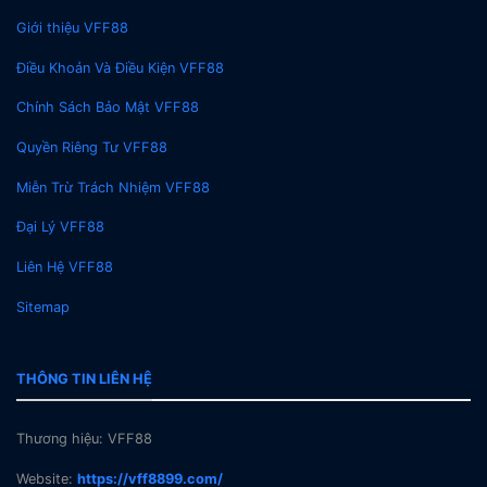
Giới thiệu VFF88
Điều Khoản Và Điều Kiện VFF88
Chính Sách Bảo Mật VFF88
Quyền Riêng Tư VFF88
Miễn Trừ Trách Nhiệm VFF88
Đại Lý VFF88
Liên Hệ VFF88
Sitemap
THÔNG TIN LIÊN HỆ
Thương hiệu: VFF88
Website:
https://vff8899.com/