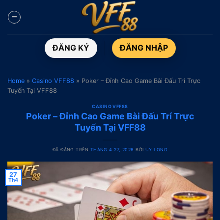
Chuyển
đến
nội
dung
ĐĂNG KÝ
ĐĂNG NHẬP
Home
»
Casino VFF88
»
Poker – Đỉnh Cao Game Bài Đấu Trí Trực
Tuyến Tại VFF88
CASINO VFF88
Poker – Đỉnh Cao Game Bài Đấu Trí Trực
Tuyến Tại VFF88
ĐÃ ĐĂNG TRÊN
THÁNG 4 27, 2026
BỞI
UY LONG
27
Th4