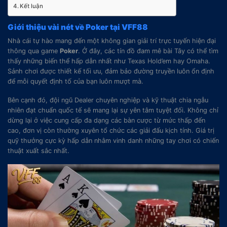
Kết luận
Giới thiệu vài nét về Poker tại VFF88
Nhà cái tự hào mang đến một không gian giải trí trực tuyến hiện đại
thông qua game
Poker
. Ở đây, các tín đồ đam mê bài Tây có thể tìm
thấy những biến thể hấp dẫn nhất như Texas Hold’em hay Omaha.
Sảnh chơi được thiết kế tối ưu, đảm bảo đường truyền luôn ổn định
để mỗi quyết định tố của bạn luôn mượt mà.
Bên cạnh đó, đội ngũ Dealer chuyên nghiệp và kỹ thuật chia ngẫu
nhiên đạt chuẩn quốc tế sẽ mang lại sự yên tâm tuyệt đối. Không chỉ
dừng lại ở việc cung cấp đa dạng các bàn cược từ mức thấp đến
cao, đơn vị còn thường xuyên tổ chức các giải đấu kịch tính. Giá trị
quỹ thưởng cực kỳ hấp dẫn nhằm vinh danh những tay chơi có chiến
thuật xuất sắc nhất.