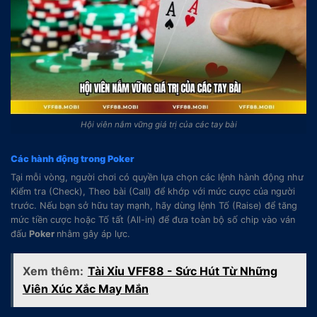
Hội viên nắm vững giá trị của các tay bài
Các hành động trong Poker
Tại mỗi vòng, người chơi có quyền lựa chọn các lệnh hành động như
Kiểm tra (Check), Theo bài (Call) để khớp với mức cược của người
trước. Nếu bạn sở hữu tay mạnh, hãy dùng lệnh Tố (Raise) để tăng
mức tiền cược hoặc Tố tất (All-in) để đưa toàn bộ số chip vào ván
đấu
Poker
nhằm gây áp lực.
Xem thêm:
Tài Xỉu VFF88 - Sức Hút Từ Những
Viên Xúc Xắc May Mắn