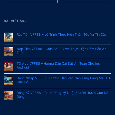
BÀI VIẾT MỚI
Rút Tiền VFF88 – Lộ Trình Thực Hiện Thần Tốc Và Tin Cậy
Nạp Tiền VFF88 – Chia Sẻ 3 Bước Thực Hiện Đảm Bảo An
Toàn
Tải App VFF88 – Hướng Dẫn Cài Đặt An Toàn Cho Ios
Android
Đăng Nhập VFF88 – Hướng Dẫn Vào Nền Tảng Bằng Mã OTP
Cực Dễ
Đăng Ký VFF88 – Cách Đăng Ký Nhận Ưu Đãi 100% Cực Dễ
Dàng